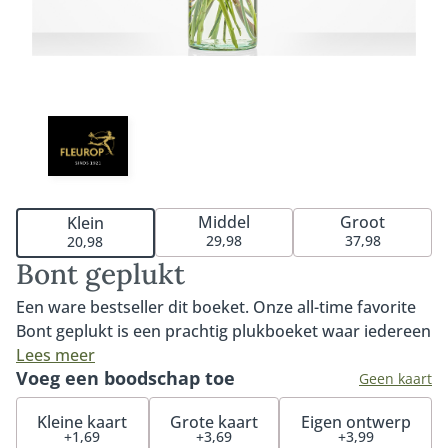
Middel
Groot
Klein
29,98
37,98
20,98
Bont geplukt
Een ware bestseller dit boeket. Onze all-time favorite
Bont geplukt is een prachtig plukboeket waar iedereen
blij van wordt. Bont geplukt kenmerkt zich door de
Lees meer
Voeg een boodschap toe
kleurrijke gerbera, mooie roos en de gele bolletjes
Geen kaart
(craspedia). Het perfecte boeket om iemand mee te
Kleine kaart
Grote kaart
Eigen ontwerp
verrassen, feliciteren of verwennen. Tip: bestel onze
+1,69
+3,69
+3,99