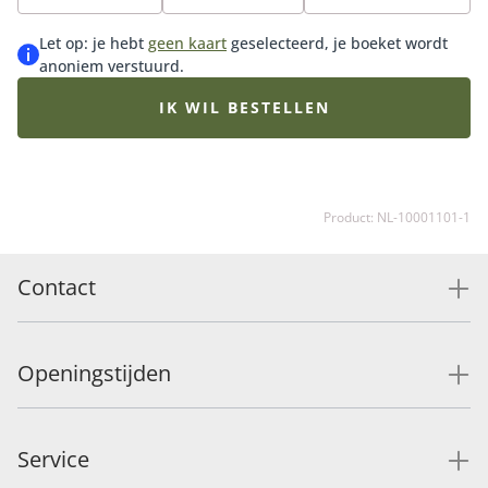
bijpassende vaas erbij en maak de verrassing
compleet.
Let op: je hebt
geen kaart
geselecteerd, je boeket wordt
anoniem verstuurd.
IK WIL BESTELLEN
Product: NL-10001101-1
Contact
Openingstijden
Service