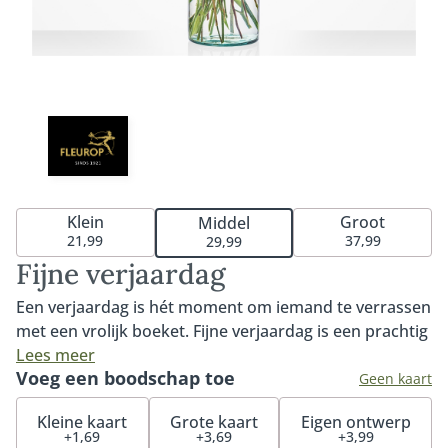
Klein
Groot
Middel
21,99
37,99
29,99
Fijne verjaardag
Een verjaardag is hét moment om iemand te verrassen
met een vrolijk boeket. Fijne verjaardag is een prachtig
boeket met roze en pasteltinten De opvallende
Lees meer
Voeg een boodschap toe
gerbera en roos maken van dit boeket een waar
Geen kaart
plaatje om naar te kijken. Het perfecte cadeau om
Kleine kaart
Grote kaart
Eigen ontwerp
iemand een fijne verjaardag mee te wensen. Tip: bestel
+1,69
+3,69
+3,99