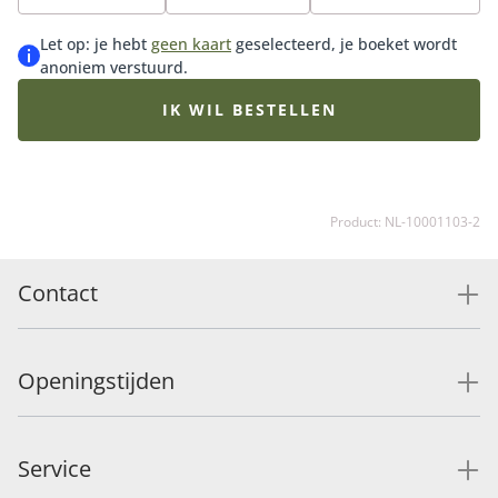
een bijpassende vaas, lekkere bonbons of onze
heerlijke chocolade en maak de verrassing compleet.
Let op: je hebt
geen kaart
geselecteerd, je boeket wordt
anoniem verstuurd.
IK WIL BESTELLEN
Product: NL-10001103-2
Contact
Openingstijden
Service