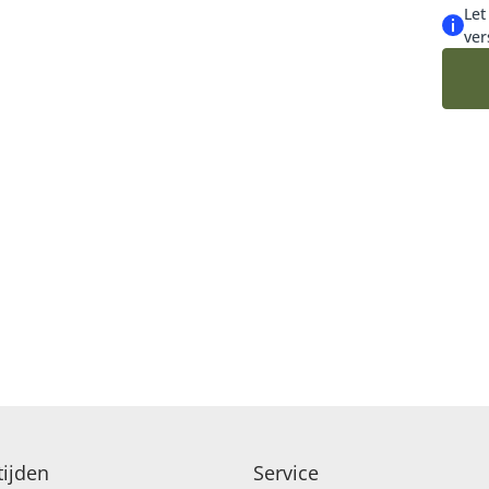
Let
ver
ijden
Service