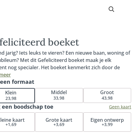
feliciteerd boeket
d jarig? Iets leuks te vieren? Een nieuwe baan, woning of
ubileum? Met dit Gefeliciteerd boeket maak je elk
t nog specialer. Het boeket kenmerkt zich door de
jke en opvallende kleuren en zorgt gegarandeerd voor
 meer
 een formaat
limlach op het gezicht van de ontvanger. Een prachtig
t en met recht één van onze bestsellers. Tip: bestel een
Middel
Groot
Klein
ssende vaas en maak de verrassing compleet. Wil je
33,98
43,98
23,98
d echt verwennen? Onze luxueuze bonbons of heerlijke
 een boodschap toe
Geen kaart
lade maken dit cadeau helemaal af.
leine kaart
Grote kaart
Eigen ontwerp
+1,69
+3,69
+3,99