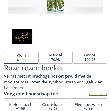
Middel
Groot
Klein
70,98
100,98
40,98
Roze rozen boeket
Verras met dit prachtige boeket gevuld met de
mooiste roze rozen die symbool staan voor geluk en
waardering. De verschillende tinten rozen geven dit
Lees meer
Voeg een boodschap toe
boeket een romantische en elegante uitstraling.
Geen kaart
Afhankelijk van de beschikbaarheid kunnen de kleuren
Kleine kaart
Grote kaart
Eigen ontwerp
van de roze rozen variëren. Het boeket is geschikt
+1,69
+3,69
+3,99