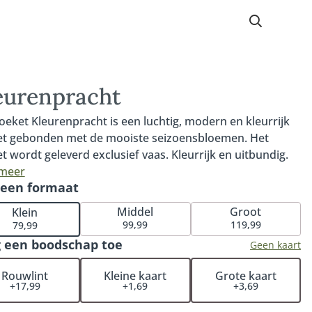
eurenpracht
oeket Kleurenpracht is een luchtig, modern en kleurrijk
t gebonden met de mooiste seizoensbloemen. Het
t wordt geleverd exclusief vaas. Kleurrijk en uitbundig.
oemen die in dit boeket naar voren komen zijn opvallend
 meer
 een formaat
iek. Bijzondere vormen en krachtige kleuren maken dit
stuk tot een eigenzinnig exemplaar. Fijn om te weten:
Middel
Groot
Klein
e bestelling met rouwwerk wordt persoonlijk en
99,99
119,99
79,99
atig gecontroleerd. Hiermee garanderen wij dat het
 een boodschap toe
Geen kaart
tuk volledig naar wens wordt samengesteld. De
loemen worden op een locatie naar keuze (bij een kerk,
Rouwlint
Kleine kaart
Grote kaart
+17,99
+1,69
+3,69
entrum of crematorium). Je hoeft het rouwstuk niet zelf
 halen bij de bloemist. De Fleurop bloemist zorgt ervoor