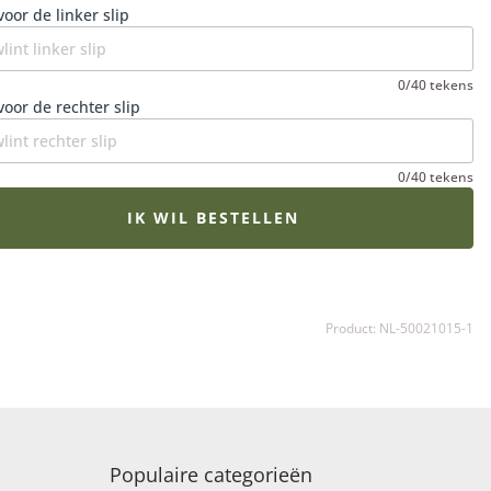
et rouwboeket op het juiste moment wordt bezorgd en
voor de linker slip
e bloemen op hun mooist zijn. Een extra fijne gedachte in
erdrietige periode.
0/40 tekens
voor de rechter slip
0/40 tekens
IK WIL BESTELLEN
Product: NL-50021015-1
Populaire categorieën